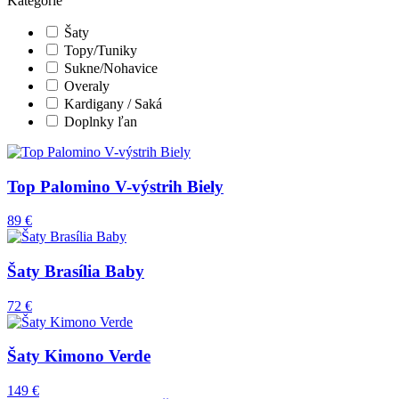
Kategórie
Šaty
Topy/Tuniky
Sukne/Nohavice
Overaly
Kardigany / Saká
Doplnky ľan
Top Palomino V-výstrih Biely
89 €
Šaty Brasília Baby
72 €
Šaty Kimono Verde
149 €