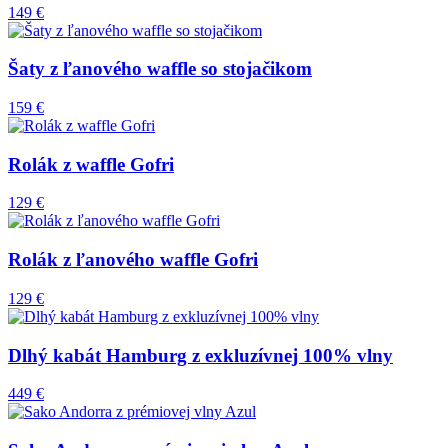
149 €
Šaty z ľanového waffle so stojačikom
159 €
Rolák z waffle Gofri
129 €
Rolák z ľanového waffle Gofri
129 €
Dlhý kabát Hamburg z exkluzívnej 100% vlny
449 €