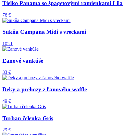
Tielko Panama so špagetovými ramienkami Lila
76 €
Sukňa Campana Midi s vreckami
105 €
Ľanové vankúše
33 €
Deky a prehozy z ľanového waffle
49 €
Turban čelenka Gris
29 €