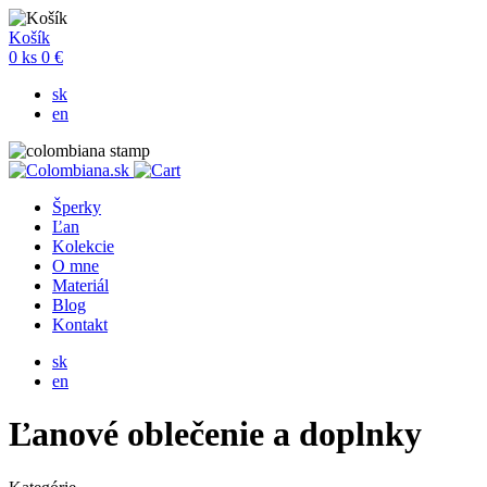
Košík
0
ks
0 €
sk
en
Šperky
Ľan
Kolekcie
O mne
Materiál
Blog
Kontakt
sk
en
Ľanové oblečenie a doplnky