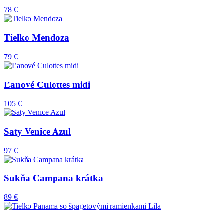
78 €
Tielko Mendoza
79 €
Ľanové Culottes midi
105 €
Saty Venice Azul
97 €
Sukňa Campana krátka
89 €