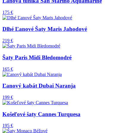
Ľanová tunika San Marino Aquamarine
175 €
Dlhé Ľanové Šaty Maris Jahodové
219 €
Šaty Paris Midi Bledomodré
165 €
Ľanový kabát Dubai Naranja
199 €
Košeľové šaty Cannes Turquesa
195 €