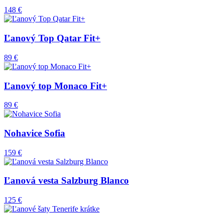
148 €
Ľanový Top Qatar Fit+
89 €
Ľanový top Monaco Fit+
89 €
Nohavice Sofia
159 €
Ľanová vesta Salzburg Blanco
125 €