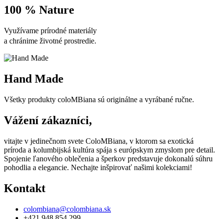
100 % Nature
Využívame prírodné materiály
a chránime životné prostredie.
Hand Made
Všetky produkty coloMBiana sú originálne a vyrábané ručne.
Vážení zákazníci,
vitajte v jedinečnom svete ColoMBiana, v ktorom sa exotická
príroda a kolumbijská kultúra spája s európskym zmyslom pre detail.
Spojenie ľanového oblečenia a šperkov predstavuje dokonalú súhru
pohodlia a elegancie. Nechajte inšpirovať našimi kolekciami!
Kontakt
colombiana@colombiana.sk
+421 948 854 299