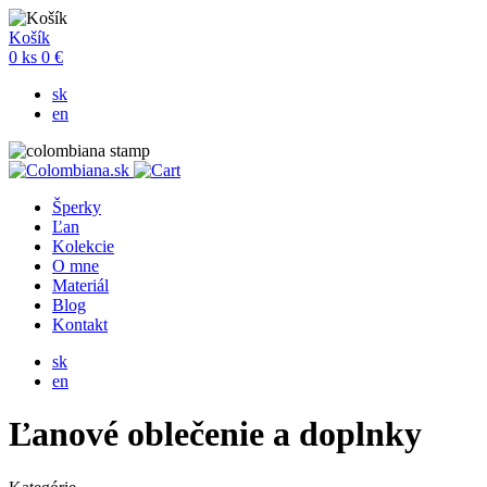
Košík
0
ks
0 €
sk
en
Šperky
Ľan
Kolekcie
O mne
Materiál
Blog
Kontakt
sk
en
Ľanové oblečenie a doplnky