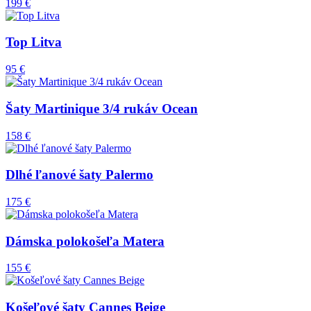
199 €
Top Litva
95 €
Šaty Martinique 3/4 rukáv Ocean
158 €
Dlhé ľanové šaty Palermo
175 €
Dámska polokošeľa Matera
155 €
Košeľové šaty Cannes Beige