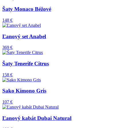
Šaty Monaco Béžové
148 €
Ľanový set Anabel
369 €
Šaty Tenerife Citrus
158 €
Sako Kimono Gris
107 €
Ľanový kabát Dubai Natural