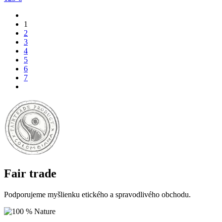
1
2
3
4
5
6
7
Fair trade
Podporujeme myšlienku etického a spravodlivého obchodu.