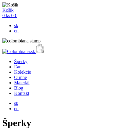
Košík
0
ks
0 €
sk
en
Šperky
Ľan
Kolekcie
O mne
Materiál
Blog
Kontakt
sk
en
Šperky