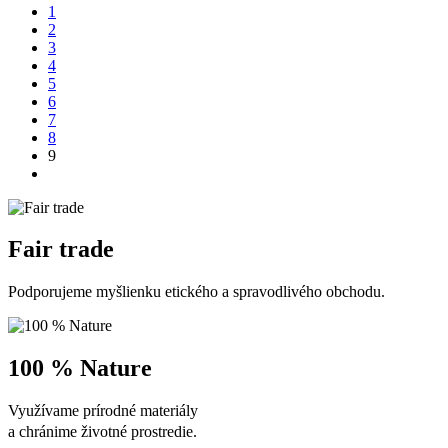
1
2
3
4
5
6
7
8
9
Fair trade
Podporujeme myšlienku etického a spravodlivého obchodu.
100 % Nature
Využívame prírodné materiály
a chránime životné prostredie.