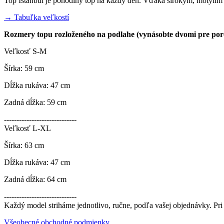
Top Istanbul je pohodlný top na každý deň. Vďaka širokým, motýlím
→ Tabuľka veľkostí
Rozmery topu rozloženého na podlahe (vynásobte dvomi pre por
Veľkosť S-M
Šírka: 59 cm
Dĺžka rukáva: 47 cm
Zadná dĺžka: 59 cm
-----------------------------
Veľkosť L-XL
Šírka: 63 cm
Dĺžka rukáva: 47 cm
Zadná dĺžka: 64 cm
-----------------------------
Každý model striháme jednotlivo, ručne, podľa vašej objednávky. Pri
Všeobecné obchodné podmienky