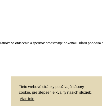
 ľanového oblečenia a šperkov predstavuje dokonalú súhru pohodlia a
Tieto webové stránky používajú súbory
cookie, pre zlepšenie kvality našich služieb.
Viac info