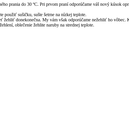
ého prania do 30 ºC. Pri prvom praní odporúčame váš nový kúsok oprať
 použiť sušičku, sušte šetrne na nízkej teplote.
eť žehliť donekonečna. My vám však odporúčame nežehliť ho vôbec. Kr
ehlení, oblečenie žehlite naruby na strednej teplote.