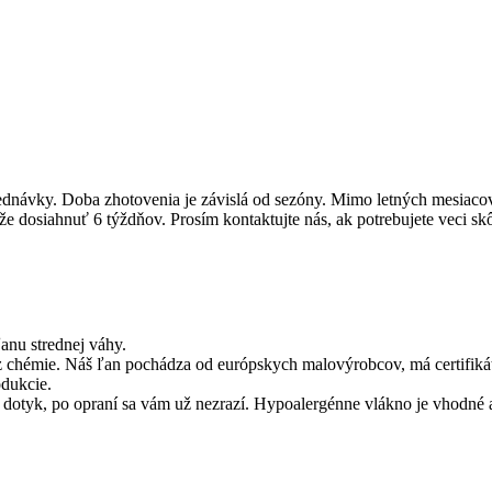
dnávky. Doba zhotovenia je závislá od sezóny. Mimo letných mesiacov 
dosiahnuť 6 týždňov. Prosím kontaktujte nás, ak potrebujete veci skô
anu strednej váhy.
ez chémie. Náš ľan pochádza od európskych malovýrobcov, má certifi
odukcie.
dotyk, po opraní sa vám už nezrazí. Hypoalergénne vlákno je vhodné aj