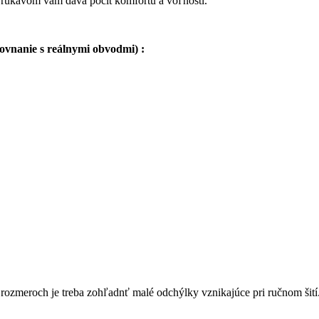
 rukávom vám dáva pocit komfortu a voľnosti.
ovnanie s reálnymi obvodmi) :
 rozmeroch je treba zohľadnť malé odchýlky vznikajúce pri ručnom šití