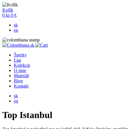
Košík
0
ks
0 €
sk
en
Šperky
Ľan
Kolekcie
O mne
Materiál
Blog
Kontakt
sk
en
Top Istanbul