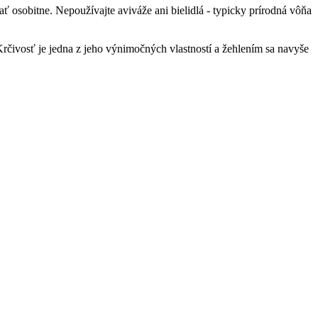
 osobitne. Nepoužívajte aviváže ani bielidlá - typicky prírodná vôňa
čivosť je jedna z jeho výnimočných vlastností a žehlením sa navyše