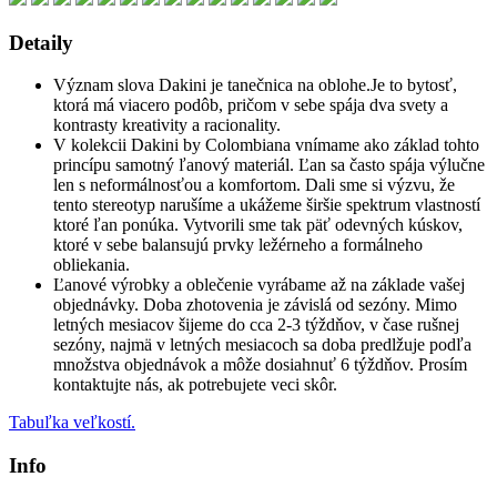
Detaily
Význam slova Dakini je tanečnica na oblohe.Je to bytosť,
ktorá má viacero podôb, pričom v sebe spája dva svety a
kontrasty kreativity a racionality.
V kolekcii Dakini by Colombiana vnímame ako základ tohto
princípu samotný ľanový materiál. Ľan sa často spája výlučne
len s neformálnosťou a komfortom. Dali sme si výzvu, že
tento stereotyp narušíme a ukážeme širšie spektrum vlastností
ktoré ľan ponúka. Vytvorili sme tak päť odevných kúskov,
ktoré v sebe balansujú prvky ležérneho a formálneho
obliekania.
Ľanové výrobky a oblečenie vyrábame až na základe vašej
objednávky. Doba zhotovenia je závislá od sezóny. Mimo
letných mesiacov šijeme do cca 2-3 týždňov, v čase rušnej
sezóny, najmä v letných mesiacoch sa doba predlžuje podľa
množstva objednávok a môže dosiahnuť 6 týždňov. Prosím
kontaktujte nás, ak potrebujete veci skôr.
Tabuľka veľkostí.
Info