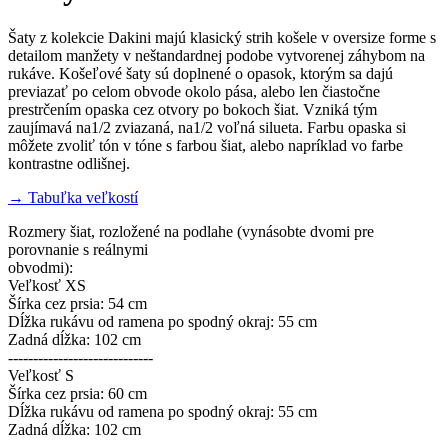
Šaty z kolekcie Dakini majú klasický strih košele v oversize forme s
detailom manžety v neštandardnej podobe vytvorenej záhybom na
rukáve. Košeľové šaty sú doplnené o opasok, ktorým sa dajú
previazať po celom obvode okolo pása, alebo len čiastočne
prestrčením opaska cez otvory po bokoch šiat. Vzniká tým
zaujímavá na1/2 zviazaná, na1/2 voľná silueta. Farbu opaska si
môžete zvoliť tón v tóne s farbou šiat, alebo napríklad vo farbe
kontrastne odlišnej.
→ Tabuľka veľkostí
Rozmery šiat, rozložené na podlahe (vynásobte dvomi pre
porovnanie s reálnymi
obvodmi):
Veľkosť XS
Šírka cez prsia: 54 cm
Dĺžka rukávu od ramena po spodný okraj: 55 cm
Zadná dĺžka: 102 cm
-----------------------------
Veľkosť S
Šírka cez prsia: 60 cm
Dĺžka rukávu od ramena po spodný okraj: 55 cm
Zadná dĺžka: 102 cm
-----------------------------