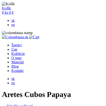
Košík
0
ks
0 €
sk
en
Šperky
Ľan
Kolekcie
O mne
Materiál
Blog
Kontakt
sk
en
Aretes Cubos Papaya